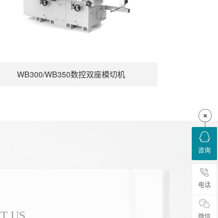
WB300/WB350数控双座模切机
咨询
电话
T US
微信