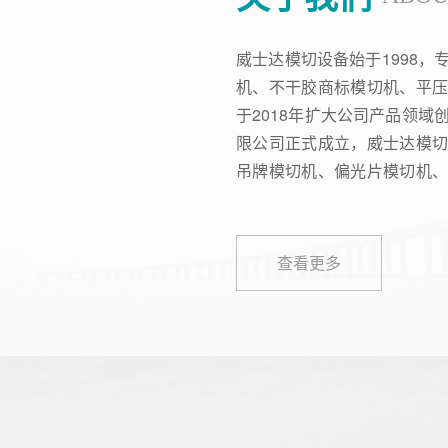
威士达模切设备始于1998
机、不干胶商标模切机、平
于2018年扩大公司产品领
限公司正式成立，威士达模
吊牌模切机、偏光片模切机
创新的研发理念，从初的模
制造、销售、服务于一体的综
程师”职称的研发团队，为威
查看更多
持。威士达以”智能机械·未
术人才及高精密生产设备，
成本、好品质的产品。威士
的《全自动模切流水作业设
传播等多个领域，威士达用“
地服务了国内外上万家企业，其.