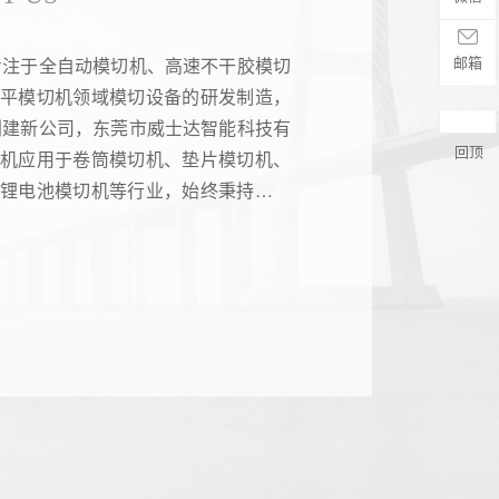
邮箱
，专注于全自动模切机、高速不干胶模切
压平模切机领域模切设备的研发制造，
域创建新公司，东莞市威士达智能科技有
回顶
切机应用于卷筒模切机、垫片模切机、
、锂电池模切机等行业，始终秉持科技
切制造领域，现已发展成一家集研发、
合性科技制造企业，旗下拥有兼具“工
士达智能设备的产品进化提供的技术支
来“为发展方向，宏观布局，引进大量技
为智能设备制造业客人提供人性化、低
达拥有现代化的生态办公园，自主研发
备》应用于移动终端、智能家电、文化
好品质、高要求”的系列化产品，成功
..