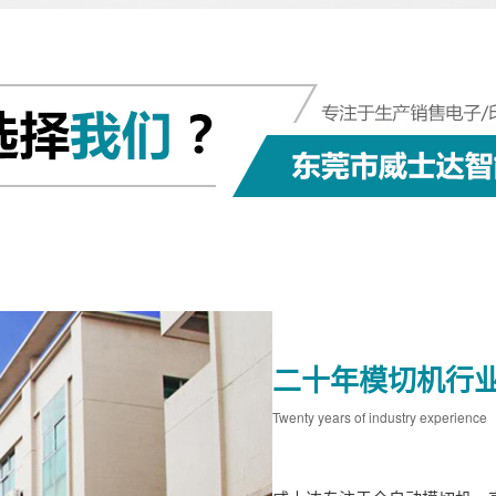
二十年模切机行
Twenty years of industry experience