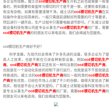
多企业所信赖。威士达
ccd模切机生产商
在开机之前也是需要一些准
备的，例如需要检查盒样与模切的尺寸是不是一致，还要检查机器上
有没有杂物，如果有需要清理干净。威士达的
ccd模切机生产商
在实
际操作中是比较简单的，一般只需提前调制好所需要的尺寸等要求，
然后进行一键开启，生产过程中只需要电脑调节即可。广东威士达智
能设备科技有限公司是专业从事生产
ccd模切机生产商
的厂家，需要
ccd模切机生产商
的的朋友可以来电咨询，我们会竭诚为您服务。
ccd模切机生产商好不好？
科学发展，为现代社会带来了许多先进的设备，很多企业为了提
高人工效率，也是不断在引进各种新型设备，例如
ccd模切机生产
商
。
ccd模切机生产商
其实还有另一种叫法数控
ccd模切机生产商
，
也就是在一个自动化系统的控制下进行运行，也就是说不干胶就是这
样做成的。威士达的
ccd模切机生产商
相比一般同类的
ccd模切机生
产商
更有优势，已经在市场上占据了不少的份额，值得大家前去了解
购买，相信是不会让大家失望的。广东威士达智能设备科技有限公司
是专业从事生产
ccd模切机生产商
的厂家，需要
ccd模切机生产商
的
的朋友可以来电咨询，我们会竭诚为您服务。